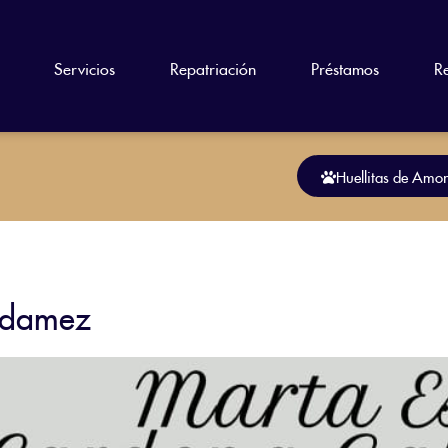
Servicios
Repatriación
Préstamos
R
Huellitas de Amo
ldamez