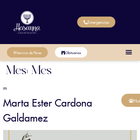
Emergencias
Servicio de Flores
Obituarios
Mes:
Mes
m
Marta Ester Cardona
Hue
Galdamez